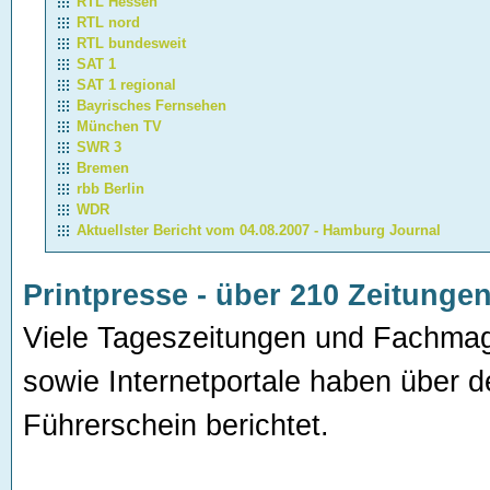
RTL Hessen
RTL nord
RTL bundesweit
SAT 1
SAT 1 regional
Bayrisches Fernsehen
München TV
SWR 3
Bremen
rbb Berlin
WDR
Aktuellster Bericht vom 04.08.2007 - Hamburg Journal
Printpresse - über 210 Zeitungen
Viele Tageszeitungen und Fachmag
sowie Internetportale haben über d
Führerschein berichtet.